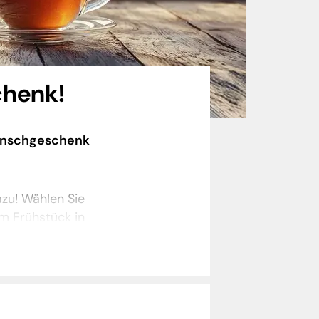
chenk!
unschgeschenk
azu! Wählen Sie
m Frühstück in
ebot für Tablet,
z.de nutzen und
 dort los ist,