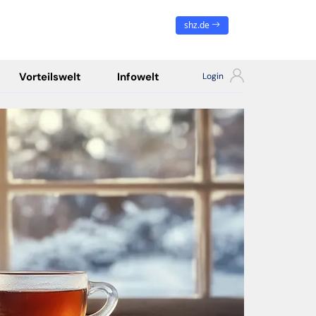
shz.de
Vorteilswelt
Infowelt