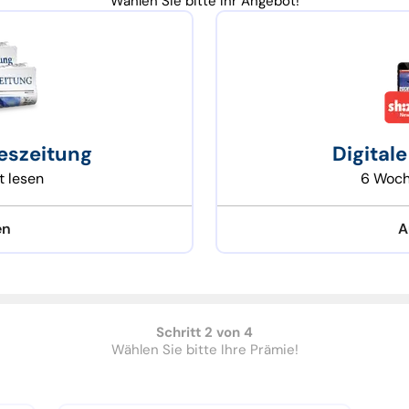
Ein Thermobecher Ihrer Wahl – für heißen Kaffee oder
Wählen Sie bitte Ihr Angebot!
Getränke.
eszeitung
Digital
t lesen
6 Woche
en
A
Schritt 2 von 4
Wählen Sie bitte Ihre Prämie!