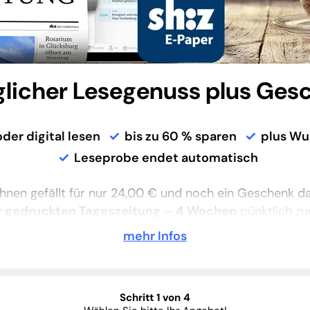
äglicher Lesegenuss plus Ges
der digital lesen
bis zu 60 % sparen
plus W
Leseprobe endet automatisch
Ihnen gefällt für nur 24,00 € und noch ein Geschenk d
r gedruckten Tageszeitung
– 4 Wochen
pünktlich zu
ten – und
shz premium
, dem digitalen Nachrichtenang
mehr Infos
nd PC. Damit können Sie
6 Wochen
alle Inhalte auf sh
gitalen Tageszeitungen im E-Paper wissen Sie immer, was
wo Sie in Schleswig-Holstein unterwegs sind.
Schritt 1 von 4