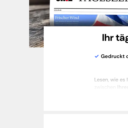
Ihr t
Gedruckt o
Lesen, wie es 
zwischen
Ihre
Ihrem Briefkas
Smartphone u
mit den 22 di