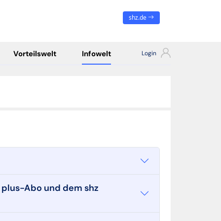
shz.de
Vorteilswelt
Infowelt
z plus-Abo und dem shz