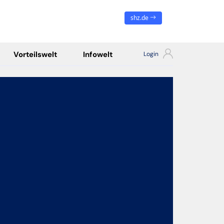
shz.de
Vorteilswelt
Infowelt