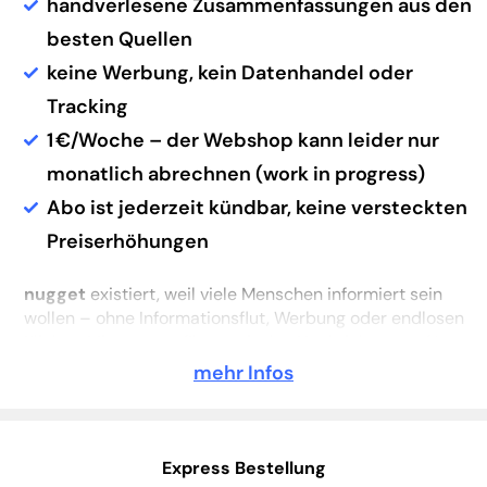
handverlesene Zusammenfassungen aus den
besten Quellen
keine Werbung, kein Datenhandel oder
Tracking
1 €/Woche – der Webshop kann leider nur
monatlich abrechnen (work in progress)
Abo ist jederzeit kündbar, keine versteckten
Preiserhöhungen
nugget
existiert, weil viele Menschen informiert sein
wollen – ohne Informationsflut, Werbung oder endlosen
Klicken. Mit
nugget
filtern wir den Nachrichtentag für
euch: klar, kompakt und auch ein bisschen fürs Herz. Aus
mehr Infos
der Region und weltweit. Und nur das, was wirklich
zählt.
Kein Push-Alarm, keine Schlagzeilenflut. Ab 17 Uhr ist
Express Bestellung
werktags dann auch Schluss – damit wir alle abschalten